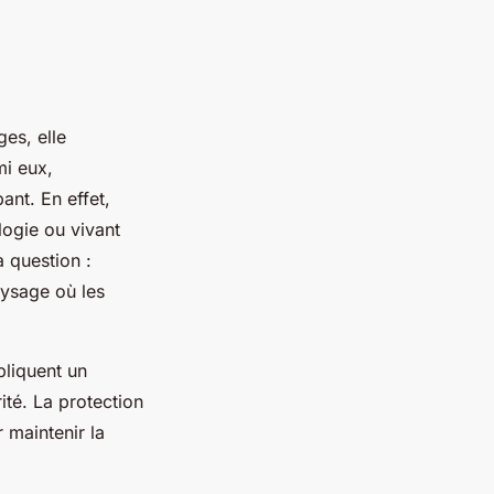
es, elle
mi eux,
nt. En effet,
ogie ou vivant
 question :
ysage où les
liquent un
té. La protection
 maintenir la