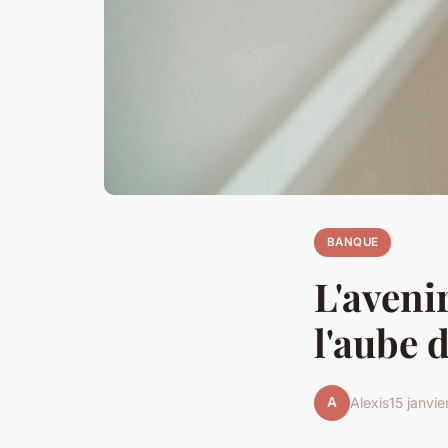
BANQUE
L'aveni
l'aube 
A
Alexis
15 janvi