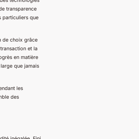
 de transparence
s particuliers que
 de choix grâce
ransaction et la
rogrès en matière
 large que jamais
endant les
emble des
té inégalée. Fini