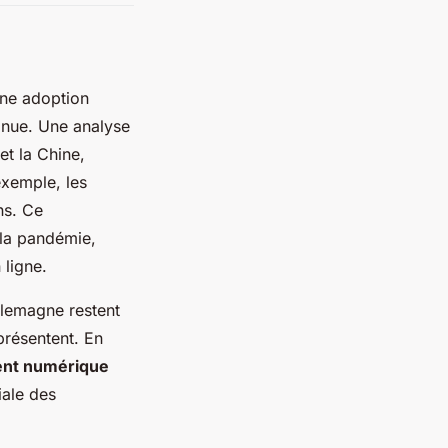
une adoption
nue. Une analyse
t la Chine,
exemple, les
ns. Ce
 la pandémie,
 ligne.
llemagne restent
présentent. En
nt numérique
iale des