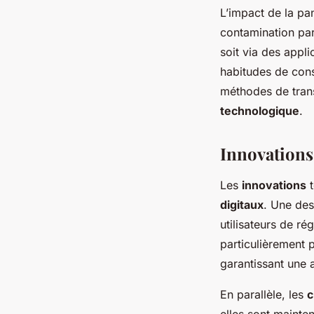
L’impact de la pa
contamination par
soit via des appl
habitudes de con
méthodes de trans
technologique
.
Innovations
Les
innovations
t
digitaux
. Une des
utilisateurs de ré
particulièrement 
garantissant une 
En parallèle, les
c
elles sont mainte