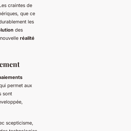
Les craintes de
mériques, que ce
 durablement les
lution
des
 nouvelle
réalité
iement
paiements
 qui permet aux
s sont
développée,
ec scepticisme,
 des technologies