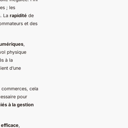
s ; les
n. La
rapidité
de
nsommateurs et des
numériques
,
vol physique
és à la
ient d’une
es commerces, cela
cessaire pour
iés à la gestion
s
efficace
,