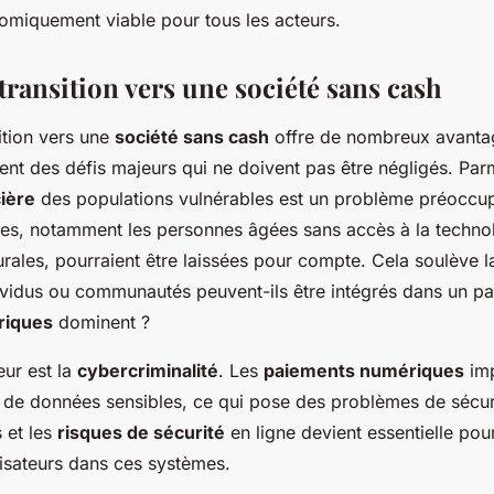
omiquement viable pour tous les acteurs.
transition vers une société sans cash
ition vers une
société sans cash
offre de nombreux avantag
t des défis majeurs qui ne doivent pas être négligés. Par
cière
des populations vulnérables est un problème préoccupa
es, notamment les personnes âgées sans accès à la technol
rales, pourraient être laissées pour compte. Cela soulève la
vidus ou communautés peuvent-ils être intégrés dans un pa
riques
dominent ?
eur est la
cybercriminalité
. Les
paiements numériques
imp
de données sensibles, ce qui pose des problèmes de sécuri
 et les
risques de sécurité
en ligne devient essentielle pour
lisateurs dans ces systèmes.