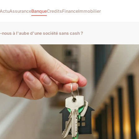
Actu
Assurance
Banque
Credits
Finance
Immobilier
nous à l'aube d'une société sans cash ?