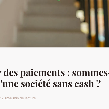
r des paiements : sommes
d'une société sans cash ?
er 2025
6 min de lecture