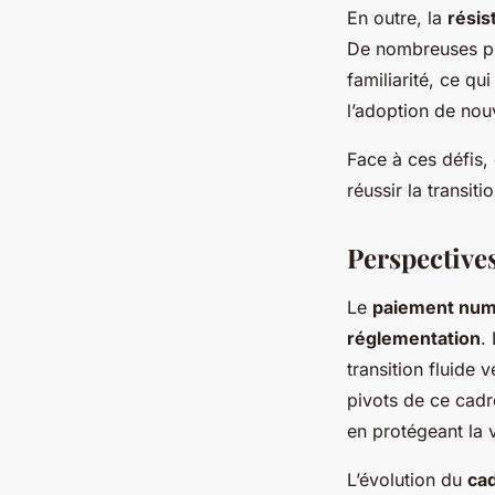
En outre, la
rési
De nombreuses pe
familiarité, ce q
l’adoption de nou
Face à ces défis,
réussir la transit
Perspective
Le
paiement num
réglementation
.
transition fluide
pivots de ce cadre
en protégeant la 
L’évolution du
cad